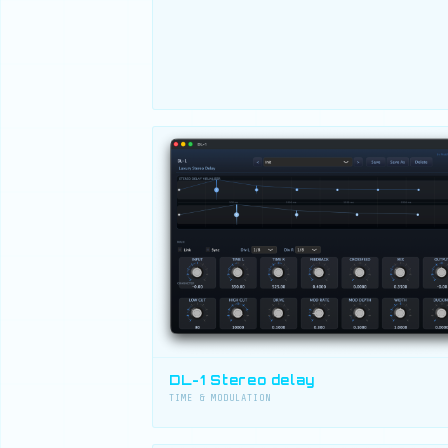
DL-1 Stereo delay
TIME & MODULATION