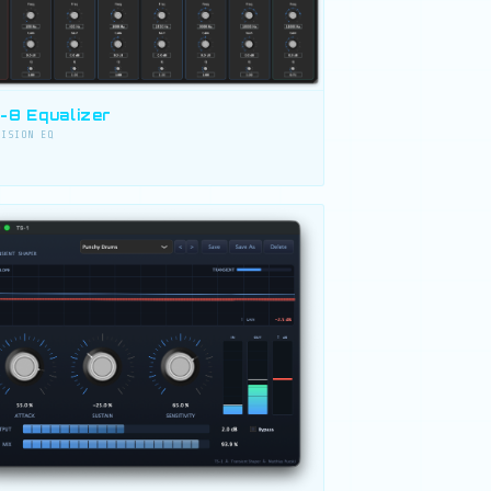
-8 Equalizer
CISION EQ