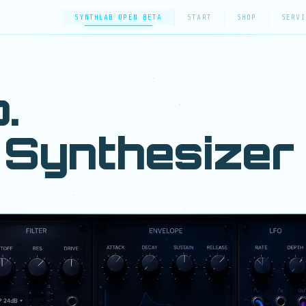
SYNTHLAB OPEN BETA
START
SHOP
SERVI
.
Synthesizer 