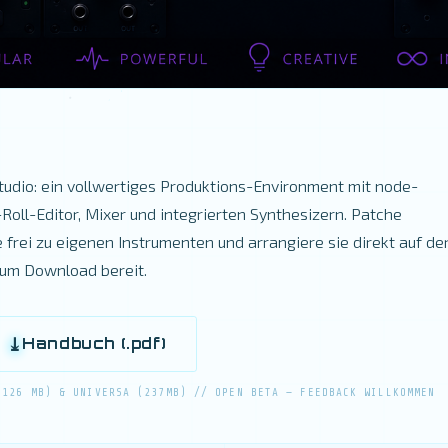
tudio: ein vollwertiges Produktions-Environment mit node-
oll-Editor, Mixer und integrierten Synthesizern. Patche
te frei zu eigenen Instrumenten und arrangiere sie direkt auf de
zum Download bereit.
Handbuch (.pdf)
~126 MB) & UNIVERSA (237MB) // OPEN BETA — FEEDBACK WILLKOMMEN