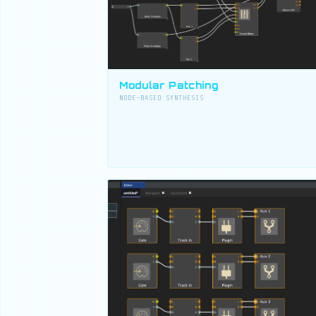
Modular Patching
NODE-BASED SYNTHESIS