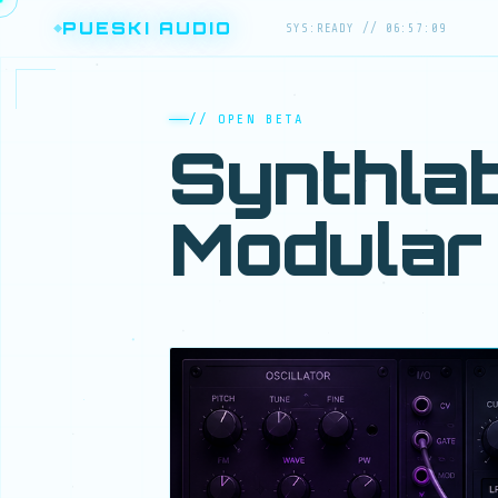
PUESKI AUDIO
SYS:READY // 06:57:11
// OPEN BETA
Synthlab
Modular 