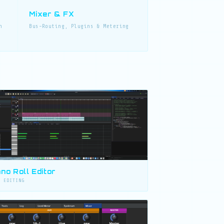
Mixer & FX
n
Bus-Routing, Plugins & Metering
ano Roll Editor
I EDITING