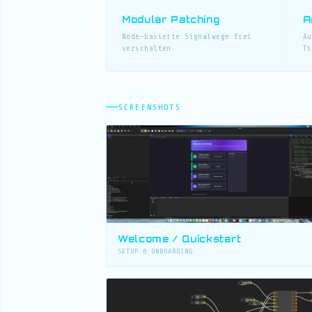
Modular Patching
A
Node-basierte Signalwege frei
Au
verschalten
Ti
SCREENSHOTS
Welcome / Quickstart
SETUP & ONBOARDING