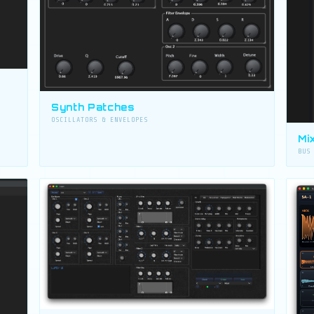
Synth Patches
OSCILLATORS & ENVELOPES
Mi
BUS