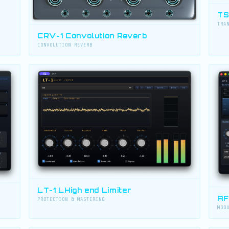
TS
TRA
CRV-1 Convolution Reverb
CONVOLUTION REVERB
LT-1 LHigh end Limiter
AF
PROTECTION & MASTERING
MOD