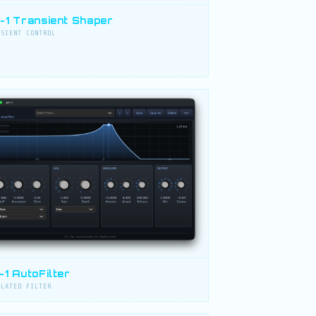
-1 Transient Shaper
NSIENT CONTROL
-1 AutoFilter
ULATED FILTER