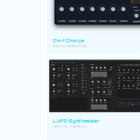
CH-1 Chorus
SPATIAL MODULATION
LUPO Synthesizer
CREATIVE SYNTHESIS