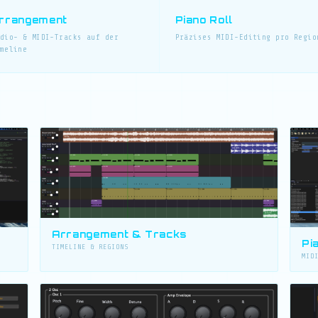
rrangement
Piano Roll
dio- & MIDI-Tracks auf der
Präzises MIDI-Editing pro Regio
meline
Arrangement & Tracks
Pi
TIMELINE & REGIONS
MID