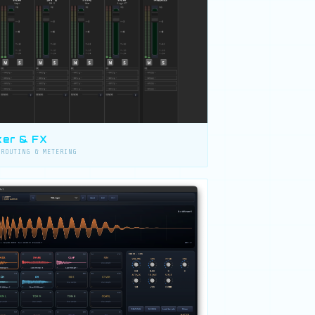
xer & FX
 ROUTING & METERING